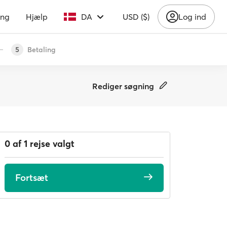
ing
Hjælp
DA
USD ($)
Log ind
Betaling
5
Rediger søgning
0 af 1 rejse valgt
Fortsæt