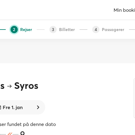
Min book
Rejser
Billetter
Passagerer
2
3
4
s
Syros
Fre 1. jan
jser fundet på denne dato