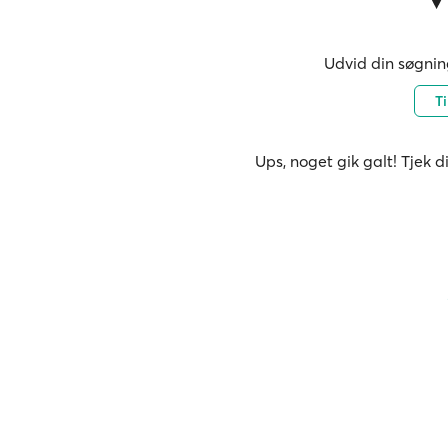
Udvid din søgning
T
Ups, noget gik galt! Tjek d