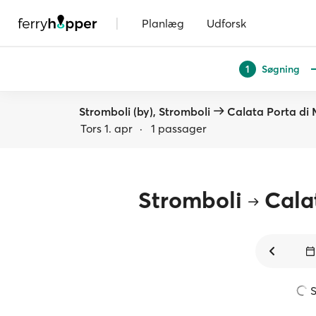
|
Planlæg
Udforsk
Søgning
1
Stromboli (by), Stromboli
Calata Porta di 
Tors 1. apr
·
1 passager
Stromboli
Cala
S