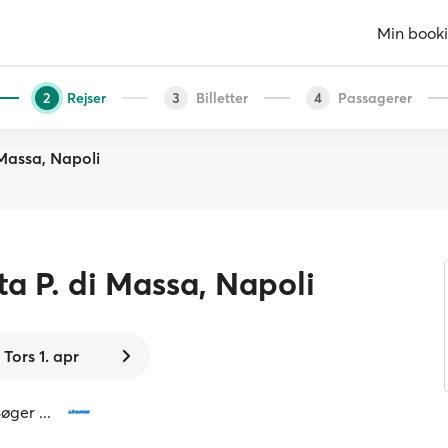
Min book
Rejser
Billetter
Passagerer
2
3
4
Massa, Napoli
ta P. di Massa, Napoli
Tors 1. apr
øger ...