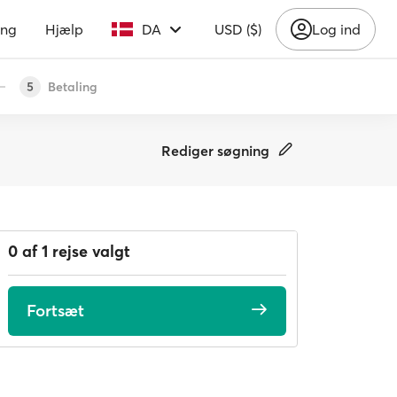
ing
Hjælp
DA
USD ($)
Log ind
Betaling
5
Rediger søgning
0 af 1 rejse valgt
Fortsæt