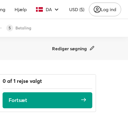
ing
Hjælp
DA
USD ($)
Log ind
Betaling
5
Rediger søgning
0 af 1 rejse valgt
Fortsæt