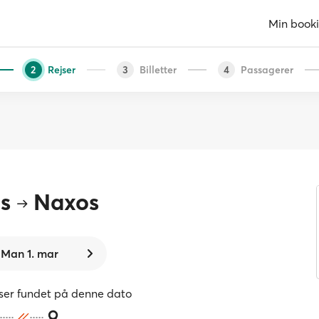
Min book
Rejser
Billetter
Passagerer
2
3
4
s
Naxos
Man 1. mar
jser fundet på denne dato