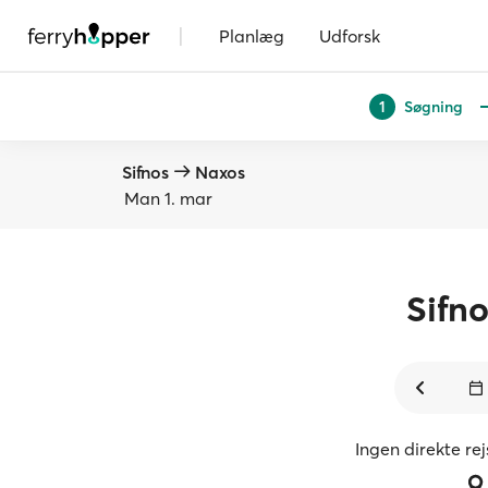
|
Planlæg
Udforsk
Søgning
1
Sifnos
Naxos
Man 1. mar
Sifno
Ingen direkte re