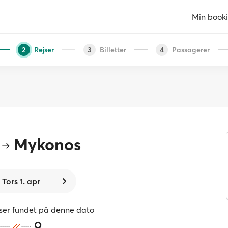
Min book
Rejser
Billetter
Passagerer
2
3
4
Mykonos
Tors 1. apr
jser fundet på denne dato