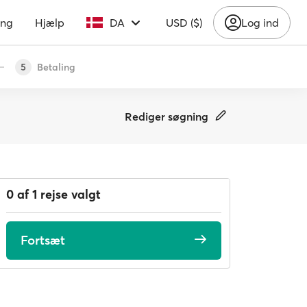
ing
Hjælp
DA
USD ($)
Log ind
Betaling
5
Rediger søgning
0 af 1 rejse valgt
Fortsæt