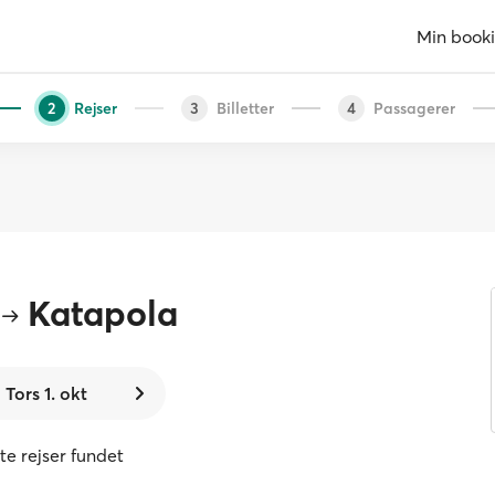
Min book
Rejser
Billetter
Passagerer
2
3
4
Katapola
Tors 1. okt
kte rejser fundet