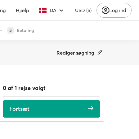
ing
Hjælp
DA
USD ($)
Log ind
Betaling
5
Rediger søgning
0 af 1 rejse valgt
Fortsæt