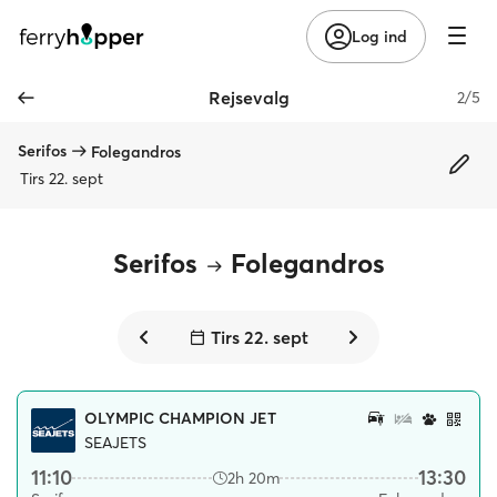
Log ind
Rejsevalg
2/5
Serifos
Folegandros
Tirs 22. sept
Serifos
Folegandros
Tirs 22. sept
OLYMPIC CHAMPION JET
SEAJETS
11:10
13:30
2h 20m