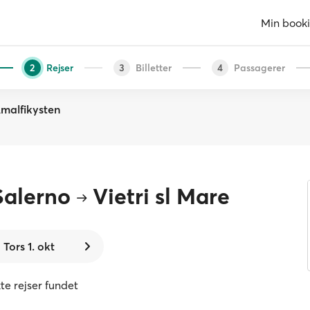
Min book
Rejser
Billetter
Passagerer
2
3
4
Amalfikysten
Salerno
Vietri sl Mare
Tors 1. okt
te rejser fundet