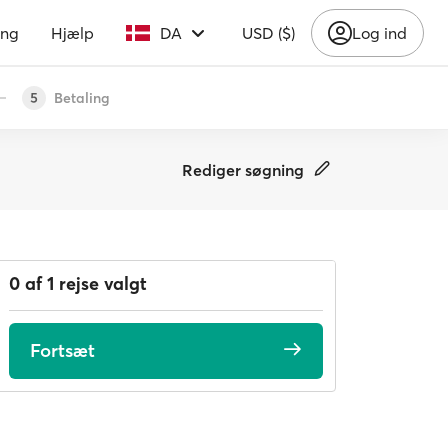
ing
Hjælp
DA
USD ($)
Log ind
Betaling
5
Rediger søgning
0 af 1 rejse valgt
Fortsæt