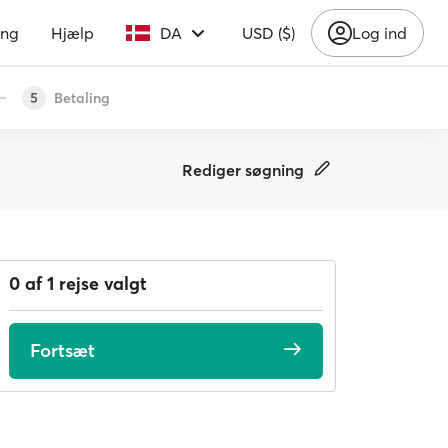
ing
Hjælp
DA
USD ($)
Log ind
Betaling
5
Rediger søgning
0 af 1 rejse valgt
Fortsæt