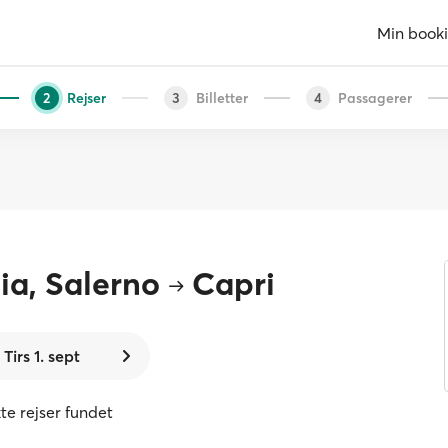
Min book
Rejser
Billetter
Passagerer
2
3
4
a, Salerno
Capri
Tirs 1. sept
te rejser fundet