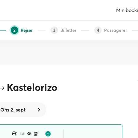
Min book
Rejser
Billetter
Passagerer
2
3
4
Kastelorizo
Ons 2. sept