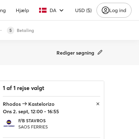
ing
Hjælp
DA
USD ($)
Log ind
Betaling
5
Rediger søgning
1 af 1 rejse valgt
Rhodos
Kastelorizo
Ons 2. sept, 12:00 - 16:55
F/B STAVROS
SAOS FERRIES