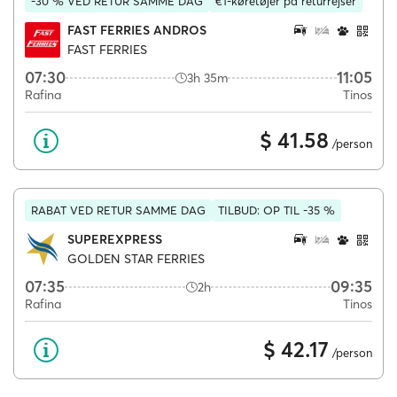
-30 % VED RETUR SAMME DAG
€1-køretøjer på returrejser
FAST FERRIES ANDROS
FAST FERRIES
07:30
11:05
3h 35m
Rafina
Tinos
$ 41.58
/person
RABAT VED RETUR SAMME DAG
TILBUD: OP TIL -35 %
SUPEREXPRESS
GOLDEN STAR FERRIES
07:35
09:35
2h
Rafina
Tinos
$ 42.17
/person