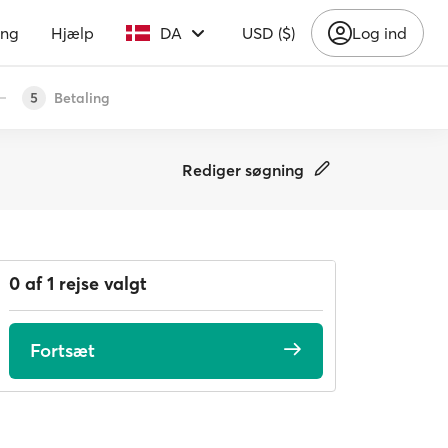
ing
Hjælp
DA
USD ($)
Log ind
Betaling
5
Rediger søgning
0 af 1 rejse valgt
Fortsæt