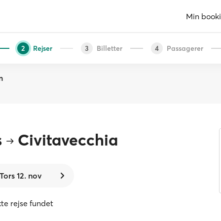
Min book
Rejser
Billetter
Passagerer
2
3
4
m
s
Civitavecchia
Tors 12. nov
kte rejse fundet