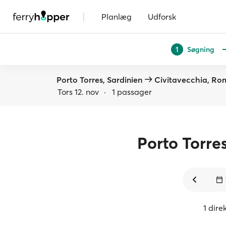
|
Planlæg
Udforsk
Søgning
1
Porto Torres, Sardinien
Civitavecchia, Ro
Tors 12. nov
·
1 passager
Porto Torre
1 dire