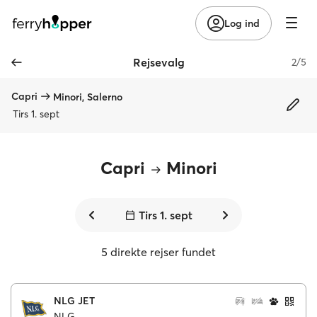
Log ind
Rejsevalg
2/5
Capri
Minori, Salerno
Tirs 1. sept
Capri
Minori
Tirs 1. sept
5 direkte rejser fundet
NLG JET
NLG