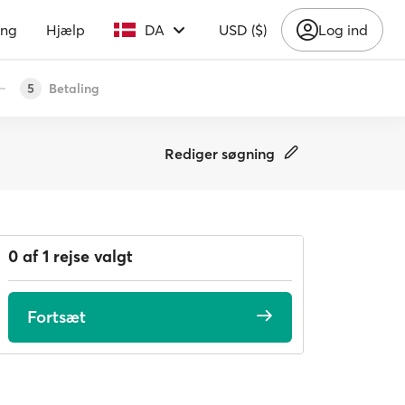
ing
Hjælp
DA
USD ($)
Log ind
Betaling
5
Rediger søgning
0 af 1 rejse valgt
Fortsæt