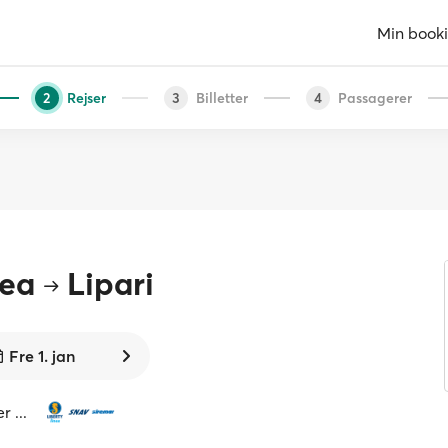
Min book
Rejser
Billetter
Passagerer
2
3
4
ea
Lipari
Fre 1. jan
 ...