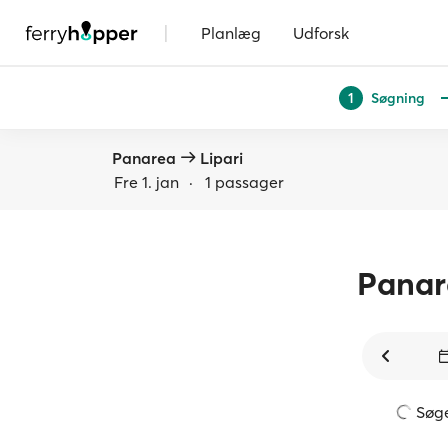
|
Planlæg
Udforsk
Søgning
1
Panarea
Lipari
Fre 1. jan
·
1 passager
Panar
Søger