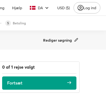
ing
Hjælp
DA
USD ($)
Log ind
Betaling
5
Rediger søgning
0 af 1 rejse valgt
Fortsæt