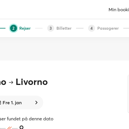
Min book
Rejser
Billetter
Passagerer
2
3
4
mo
Livorno
Fre 1. jan
jser fundet på denne dato