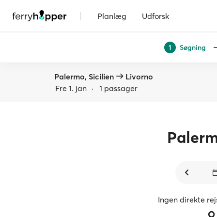
|
Planlæg
Udforsk
Søgning
1
Palermo, Sicilien
Livorno
Fre 1. jan
·
1 passager
Paler
Ingen direkte re