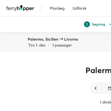
|
Planlæg
Udforsk
Søgning
1
Palermo, Sicilien
Livorno
Tirs 1. dec
·
1 passager
Paler
1 dire