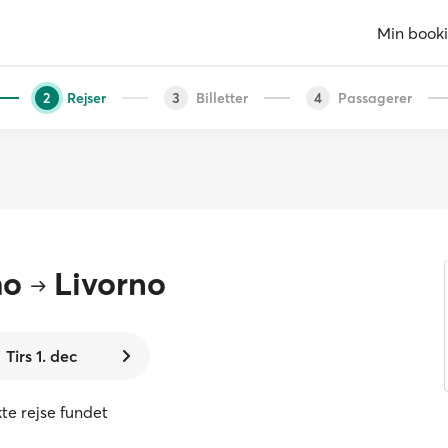
Min book
Rejser
Billetter
Passagerer
2
3
4
mo
Livorno
Tirs 1. dec
kte rejse fundet