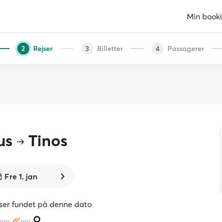
Min book
Rejser
Billetter
Passagerer
2
3
4
us
Tinos
Fre 1. jan
jser fundet på denne dato