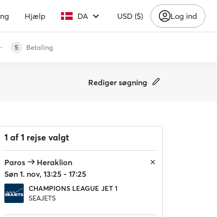
ing
Hjælp
DA
USD ($)
Log ind
Betaling
5
Rediger søgning
1 af 1 rejse valgt
Paros
Heraklion
Søn 1. nov, 13:25 - 17:25
CHAMPIONS LEAGUE JET 1
SEAJETS