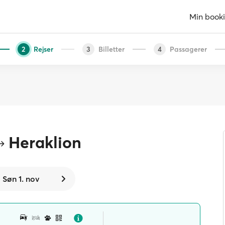
Min book
Rejser
Billetter
Passagerer
2
3
4
Heraklion
Søn 1. nov