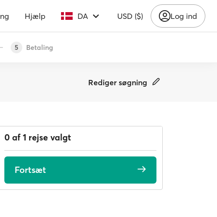
ing
Hjælp
DA
USD ($)
Log ind
Betaling
5
Rediger søgning
0 af 1 rejse valgt
Fortsæt