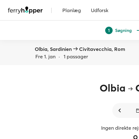
|
Planlæg
Udforsk
Søgning
1
Olbia, Sardinien
Civitavecchia, Rom
Fre 1. jan
·
1 passager
Olbia
Ingen direkte re