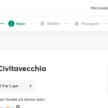
Min book
Rejser
Billetter
Passagerer
2
3
4
Civitavecchia
Fre 1. jan
jser fundet på denne dato