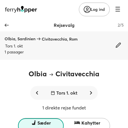
Log ind
Rejsevalg
2/5
Olbia, Sardinien
Civitavecchia, Rom
Tors 1. okt
1 passager
Olbia
Civitavecchia
Tors 1. okt
1 direkte rejse fundet
Sæder
Kahytter