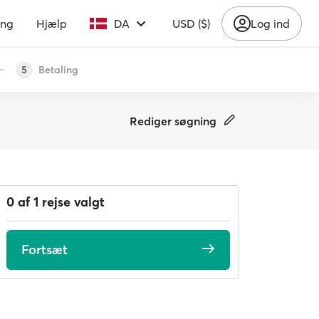
ing
Hjælp
DA
USD ($)
Log ind
Betaling
5
Rediger søgning
0 af 1 rejse valgt
Fortsæt