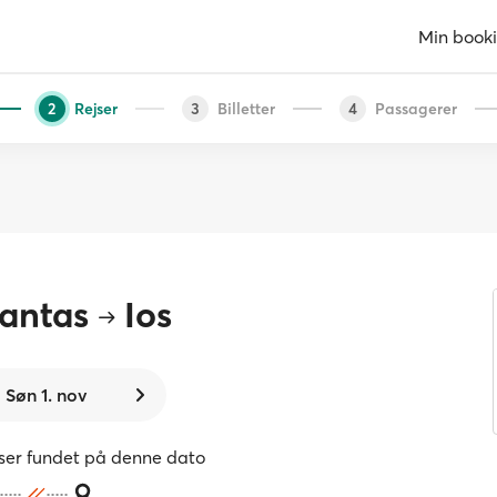
Min book
Rejser
Billetter
Passagerer
2
3
4
antas
Ios
Søn 1. nov
jser fundet på denne dato