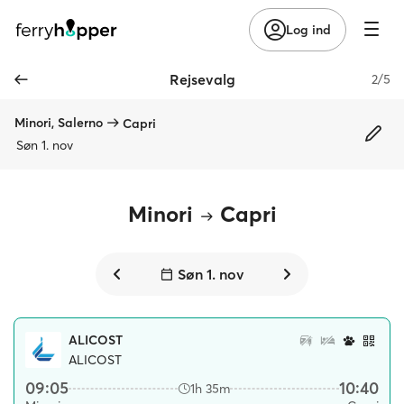
Log ind
Rejsevalg
2/5
Minori, Salerno
Capri
Søn 1. nov
Minori
Capri
Søn 1. nov
ALICOST
ALICOST
09:05
10:40
1h 35m