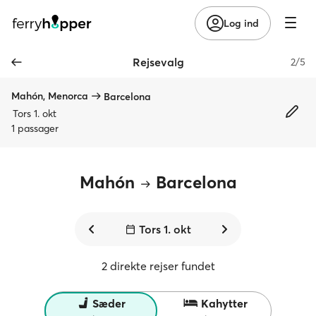
Log ind
Rejsevalg
2/5
Mahón, Menorca
Barcelona
Tors 1. okt
1 passager
Mahón
Barcelona
Tors 1. okt
2 direkte rejser fundet
Sæder
Kahytter