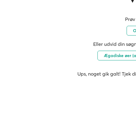
Prøv 
O
Eller udvid din søgn
Ægadiske øer (a
Ups, noget gik galt! Tjek d