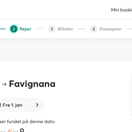
Min book
Rejser
Billetter
Passagerer
2
3
4
Favignana
Fre 1. jan
jser fundet på denne dato