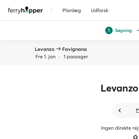
|
Planlæg
Udforsk
Søgning
1
Levanzo
Favignana
Fre 1. jan
·
1 passager
Levanzo
Ingen direkte re