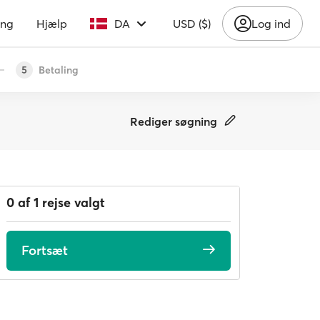
ing
Hjælp
DA
USD ($)
Log ind
Betaling
5
Rediger søgning
0 af 1 rejse valgt
Fortsæt