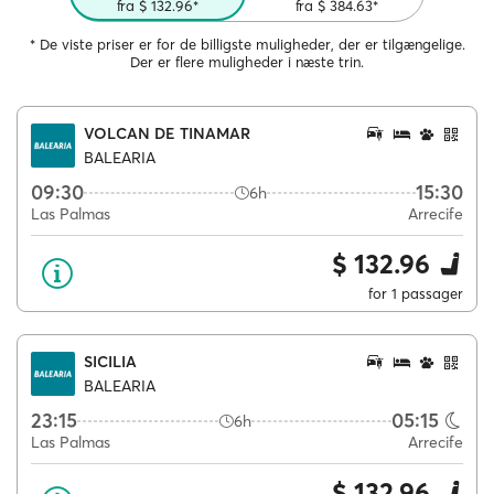
fra $ 132.96*
fra $ 384.63*
* De viste priser er for de billigste muligheder, der er tilgængelige.
Der er flere muligheder i næste trin.
VOLCAN DE TINAMAR
BALEARIA
09:30
15:30
6h
Las Palmas
Arrecife
$ 132.96
for 1 passager
SICILIA
BALEARIA
23:15
05:15
6h
Las Palmas
Arrecife
$ 132.96