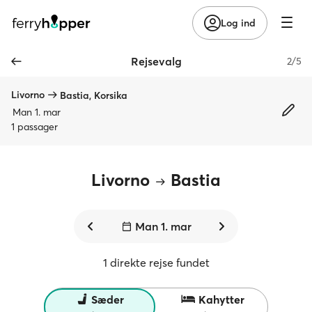
Log ind
Rejsevalg
2/5
Livorno
Bastia, Korsika
Man 1. mar
1 passager
Livorno
Bastia
Man 1. mar
1 direkte rejse fundet
Sæder
Kahytter