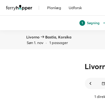
|
Planlæg
Udforsk
Søgning
1
Livorno
Bastia, Korsika
Søn 1. nov
·
1 passager
Livor
1 dire