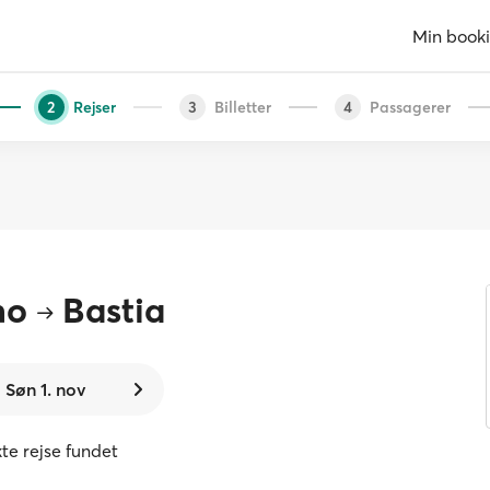
Min book
Rejser
Billetter
Passagerer
2
3
4
no
Bastia
Søn 1. nov
kte rejse fundet