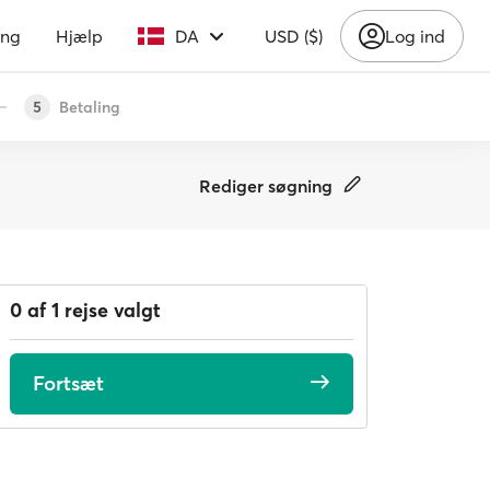
ing
Hjælp
DA
USD ($)
Log ind
Betaling
5
Rediger søgning
0 af 1 rejse valgt
Fortsæt