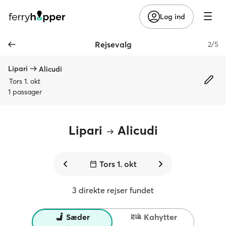
Log ind
Rejsevalg
2/5
Lipari
Alicudi
Tors 1. okt
1 passager
Lipari
Alicudi
Tors 1. okt
3 direkte rejser fundet
Sæder
Kahytter