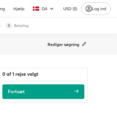
ing
Hjælp
DA
USD ($)
Log ind
Betaling
5
Rediger søgning
0 af 1 rejse valgt
Fortsæt