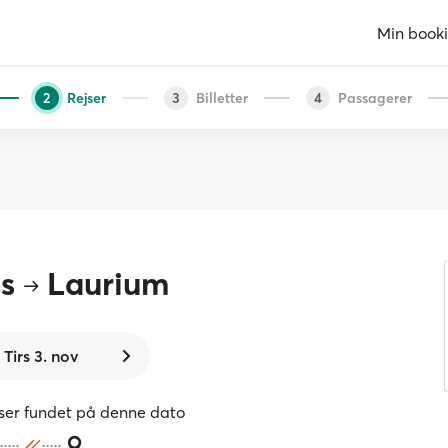
Min book
Rejser
Billetter
Passagerer
2
3
4
s
Laurium
Tirs 3. nov
jser fundet på denne dato