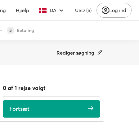
ing
Hjælp
DA
USD ($)
Log ind
Betaling
5
Rediger søgning
0 af 1 rejse valgt
Fortsæt