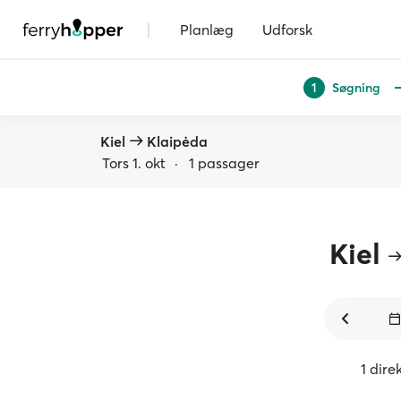
|
Planlæg
Udforsk
Søgning
1
Kiel
Klaipėda
Tors 1. okt
·
1 passager
Kiel
1 dire