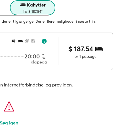
Kahytter
t
fra $ 187.54*
, der er tilgængelige. Der er flere muligheder i næste trin.
$ 187.54
20:00
for 1 passager
Klaipėda
in internetforbindelse, og prøv igen.
Søg igen