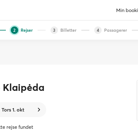
Min book
Rejser
Billetter
Passagerer
2
3
4
Klaipėda
Tors 1. okt
kte rejse fundet