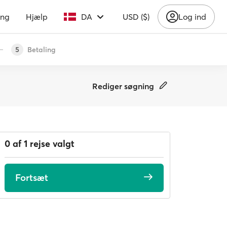
ing
Hjælp
DA
USD ($)
Log ind
Betaling
5
Rediger søgning
0 af 1 rejse valgt
Fortsæt