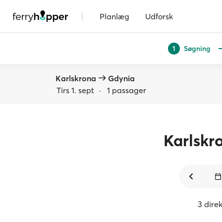
|
Planlæg
Udforsk
Søgning
1
Karlskrona
Gdynia
Tirs 1. sept
·
1 passager
Karlskr
3 direk