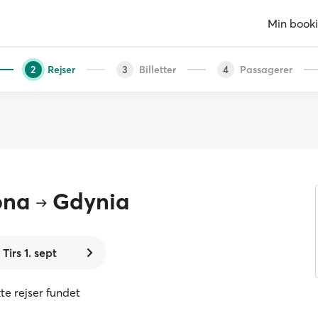
Min book
Rejser
Billetter
Passagerer
2
3
4
ona
Gdynia
Tirs 1. sept
te rejser fundet