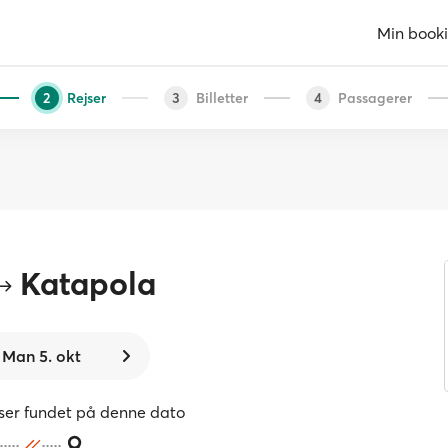
Min book
Rejser
Billetter
Passagerer
2
3
4
Katapola
Man 5. okt
jser fundet på denne dato