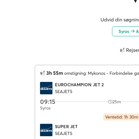
Udvid din søgning
Syros
Am
Rejse
3h 55m
omstigning: Mykonos
Forbindelse ga
EUROCHAMPION JET 2
SEAJETS
09:15
25m
Syros
Ventetid: 1h 30m
SUPER JET
SEAJETS