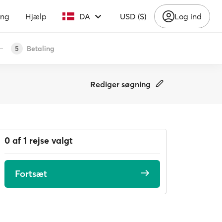
ing
Hjælp
DA
USD ($)
Log ind
Betaling
5
Rediger søgning
0 af 1 rejse valgt
Fortsæt