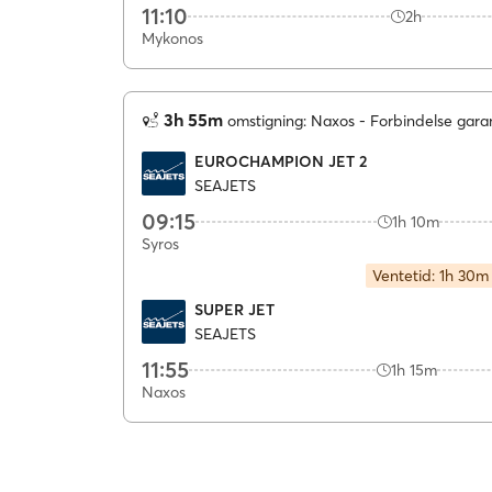
11:10
2h
Mykonos
3h 55m
omstigning: Naxos
Forbindelse gara
EUROCHAMPION JET 2
SEAJETS
09:15
1h 10m
Syros
Ventetid: 1h 30m
SUPER JET
SEAJETS
11:55
1h 15m
Naxos