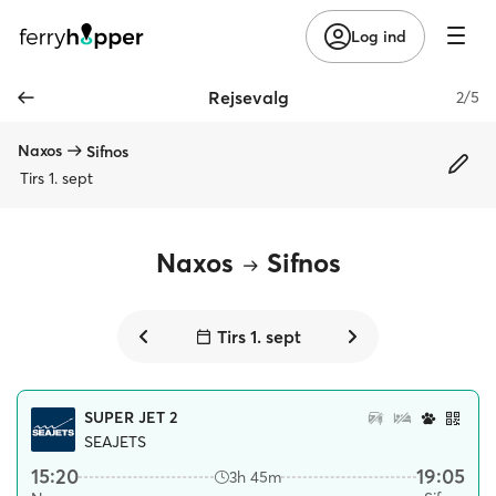
Log ind
Rejsevalg
2/5
Naxos
Sifnos
Tirs 1. sept
Naxos
Sifnos
Tirs 1. sept
SUPER JET 2
SEAJETS
15:20
19:05
3h 45m