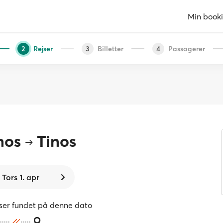
Min book
Rejser
Billetter
Passagerer
2
3
4
nos
Tinos
Tors 1. apr
jser fundet på denne dato