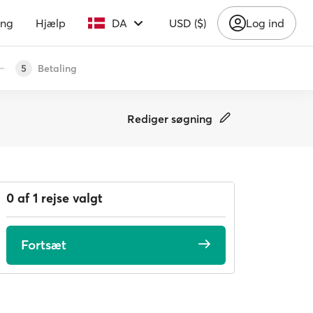
ing
Hjælp
DA
USD ($)
Log ind
Betaling
5
Rediger søgning
0 af 1 rejse valgt
Fortsæt