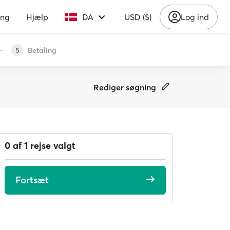
ing
Hjælp
DA
USD ($)
Log ind
Betaling
5
Rediger søgning
0 af 1 rejse valgt
Fortsæt