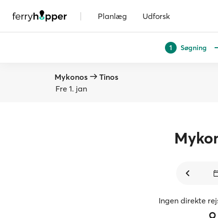
|
Planlæg
Udforsk
Søgning
1
Mykonos
Tinos
Fre 1. jan
Myko
Ingen direkte re