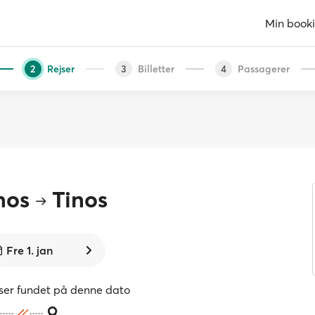
Min book
Rejser
Billetter
Passagerer
2
3
4
nos
Tinos
Fre 1. jan
jser fundet på denne dato