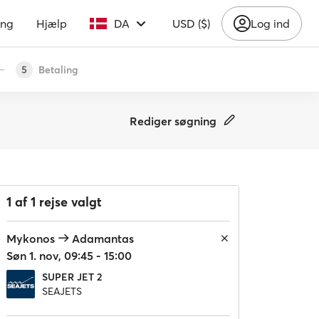
ing
Hjælp
DA
USD ($)
Log ind
Betaling
5
Rediger søgning
1 af 1 rejse valgt
Mykonos
Adamantas
Søn 1. nov, 09:45 - 15:00
SUPER JET 2
SEAJETS