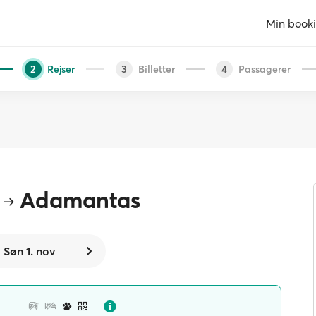
Min book
Rejser
Billetter
Passagerer
2
3
4
Adamantas
Søn 1. nov