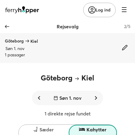
Log ind
Rejsevalg
2/5
Göteborg
Kiel
Søn 1. nov
1 passager
Göteborg
Kiel
Søn 1. nov
1 direkte rejse fundet
Sæder
Kahytter