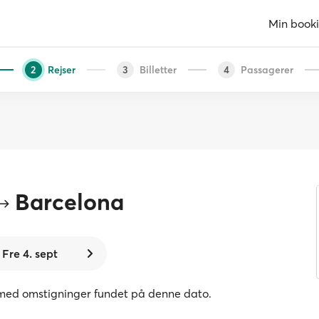
Min book
Rejser
Billetter
Passagerer
2
3
4
Barcelona
Fre 4. sept
er med omstigninger fundet på denne dato.