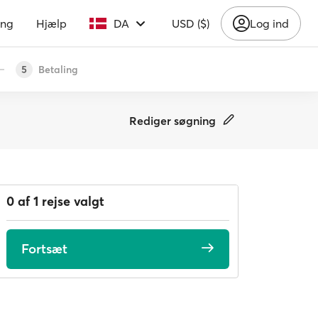
ing
Hjælp
DA
USD ($)
Log ind
Betaling
5
Rediger søgning
0 af 1 rejse valgt
Fortsæt