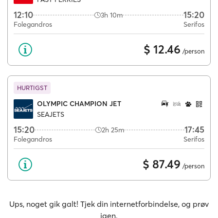
12:10
15:20
3h 10m
Folegandros
Serifos
$ 12.46
/person
HURTIGST
OLYMPIC CHAMPION JET
SEAJETS
15:20
17:45
2h 25m
Folegandros
Serifos
$ 87.49
/person
Ups, noget gik galt! Tjek din internetforbindelse, og prøv
igen.