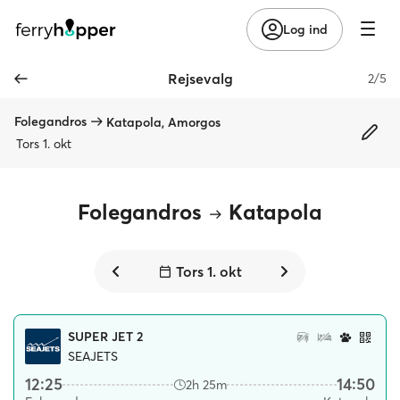
Log ind
Rejsevalg
2/5
Folegandros
Katapola, Amorgos
Tors 1. okt
Folegandros
Katapola
Tors 1. okt
SUPER JET 2
SEAJETS
12:25
14:50
2h 25m