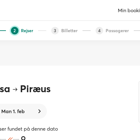
Min book
Rejser
Billetter
Passagerer
2
3
4
sa
Piræus
Man 1. feb
jser fundet på denne dato