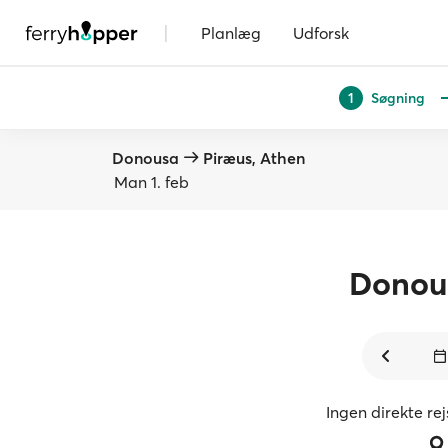
|
Planlæg
Udforsk
Søgning
1
Donousa
Piræus, Athen
Man 1. feb
Donou
Ingen direkte re