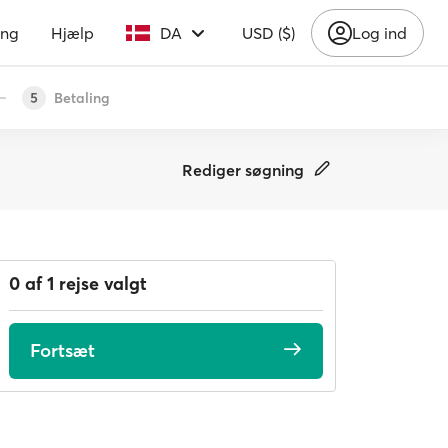
ing
Hjælp
DA
USD ($)
Log ind
Betaling
5
Rediger søgning
0 af 1 rejse valgt
Fortsæt