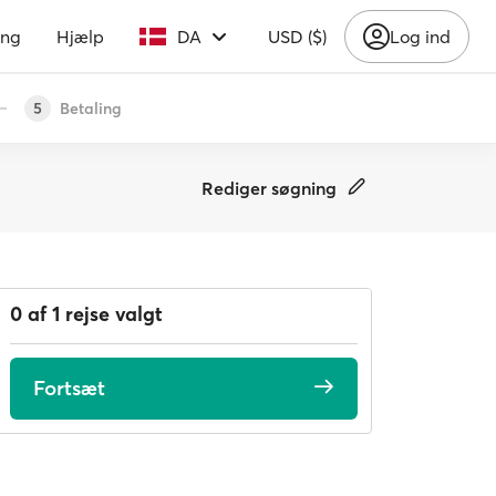
ing
Hjælp
DA
USD ($)
Log ind
Betaling
5
Rediger søgning
0 af 1 rejse valgt
Fortsæt