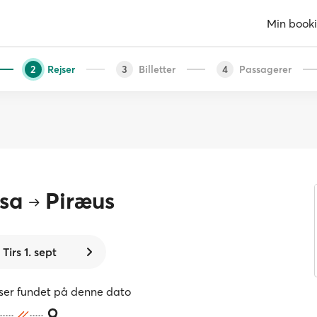
Min book
Rejser
Billetter
Passagerer
2
3
4
sa
Piræus
Tirs 1. sept
jser fundet på denne dato