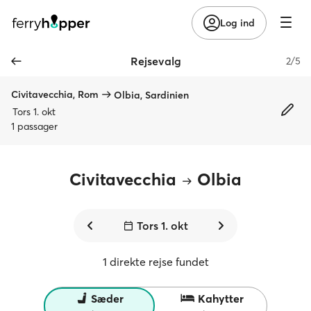
Log ind
Rejsevalg
2/5
Civitavecchia, Rom
Olbia, Sardinien
Tors 1. okt
1 passager
Civitavecchia
Olbia
Tors 1. okt
1 direkte rejse fundet
Sæder
Kahytter