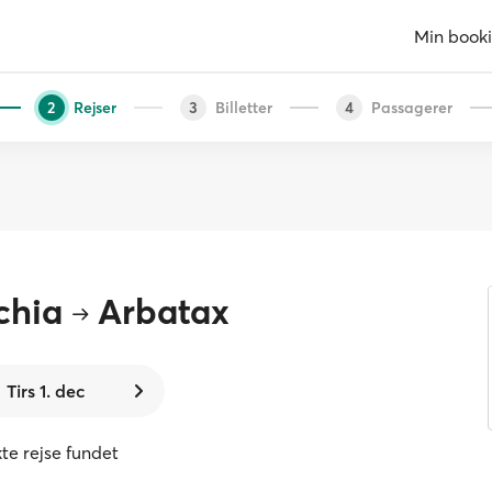
Min book
Rejser
Billetter
Passagerer
2
3
4
chia
Arbatax
Tirs 1. dec
kte rejse fundet