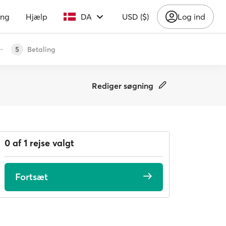
ing
Hjælp
DA
USD ($)
Log ind
Betaling
5
Rediger søgning
0 af 1 rejse valgt
Fortsæt