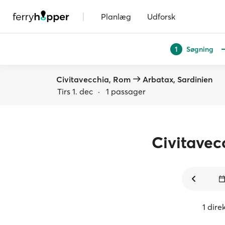
|
Planlæg
Udforsk
Søgning
1
Civitavecchia, Rom
Arbatax, Sardinien
Tirs 1. dec
·
1 passager
Civitavec
1 dire