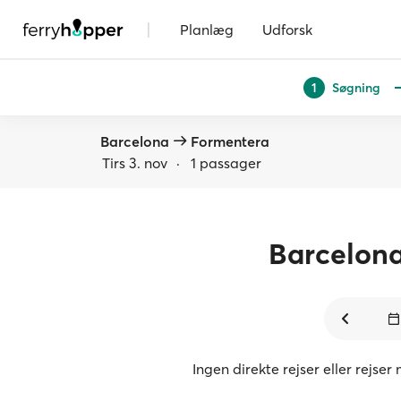
|
Planlæg
Udforsk
Søgning
1
Barcelona
Formentera
Tirs 3. nov
·
1 passager
Barcelon
Ingen direkte rejser eller rejs