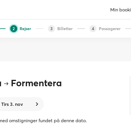
Min book
Rejser
Billetter
Passagerer
2
3
4
a
Formentera
Tirs 3. nov
er med omstigninger fundet på denne dato.