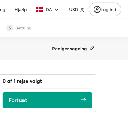
ing
Hjælp
DA
USD ($)
Log ind
Betaling
5
Rediger søgning
0 af 1 rejse valgt
Fortsæt