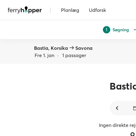
|
Planlæg
Udforsk
Søgning
1
Bastia, Korsika
Savona
Fre 1. jan
·
1 passager
Basti
Ingen direkte re