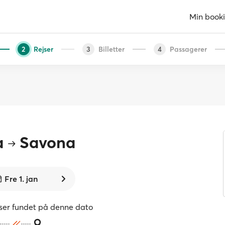
Min book
Rejser
Billetter
Passagerer
2
3
4
a
Savona
Fre 1. jan
jser fundet på denne dato