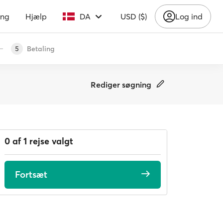
ing
Hjælp
DA
USD ($)
Log ind
Betaling
5
Rediger søgning
0 af 1 rejse valgt
Fortsæt