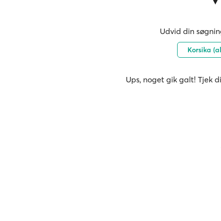
Udvid din søgning
Korsika (a
Ups, noget gik galt! Tjek d