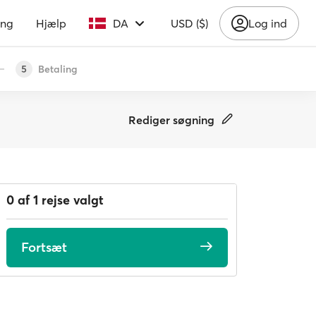
ing
Hjælp
DA
USD ($)
Log ind
Betaling
5
Rediger søgning
0 af 1 rejse valgt
Fortsæt