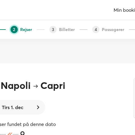
Min book
Rejser
Billetter
Passagerer
2
3
4
 Napoli
Capri
Tirs 1. dec
jser fundet på denne dato