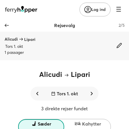
Log ind
Rejsevalg
2/5
Alicudi
Lipari
Tors 1. okt
1 passager
Alicudi
Lipari
Tors 1. okt
3 direkte rejser fundet
Sæder
Kahytter