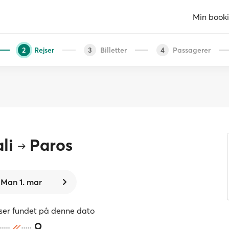
Min book
Rejser
Billetter
Passagerer
2
3
4
li
Paros
Man 1. mar
jser fundet på denne dato