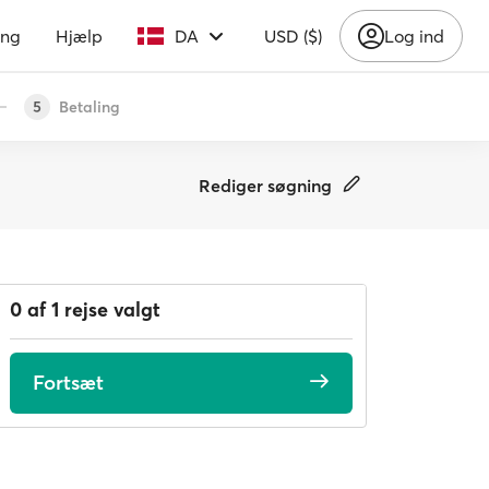
ing
Hjælp
DA
USD ($)
Log ind
Betaling
5
Rediger søgning
0 af 1 rejse valgt
Fortsæt