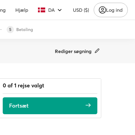
ing
Hjælp
DA
USD ($)
Log ind
Betaling
5
Rediger søgning
0 af 1 rejse valgt
Fortsæt