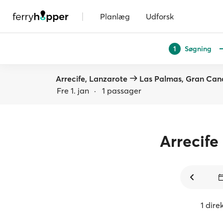
|
Planlæg
Udforsk
Søgning
1
Arrecife, Lanzarote
Las Palmas, Gran Can
Fre 1. jan
·
1 passager
Arrecife
1 dire