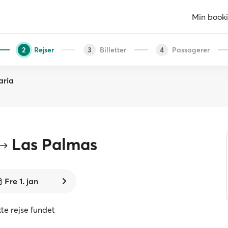
Min book
Rejser
Billetter
Passagerer
2
3
4
aria
Las Palmas
Fre 1. jan
kte rejse fundet