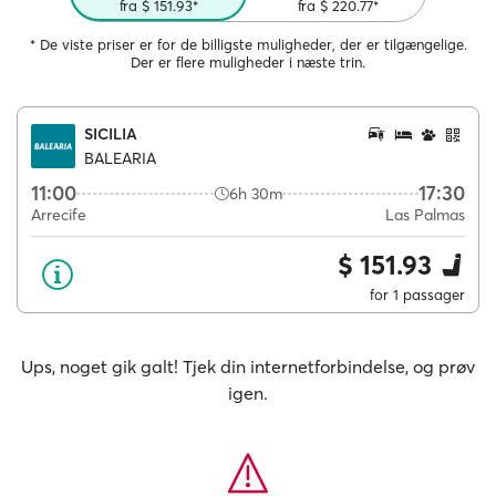
fra $ 151.93*
fra $ 220.77*
* De viste priser er for de billigste muligheder, der er tilgængelige.
Der er flere muligheder i næste trin.
SICILIA
BALEARIA
11:00
17:30
6h 30m
Arrecife
Las Palmas
$ 151.93
for 1 passager
Ups, noget gik galt! Tjek din internetforbindelse, og prøv
igen.